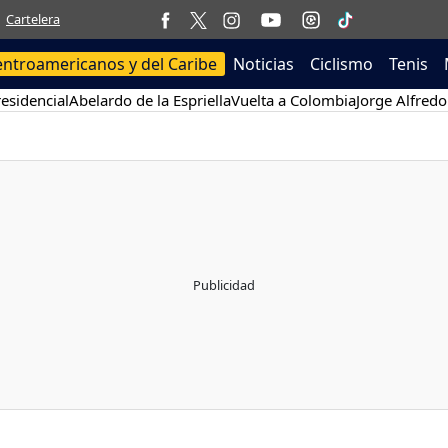
Cartelera
entroamericanos y del Caribe
Noticias
Ciclismo
Tenis
esidencial
Abelardo de la Espriella
Vuelta a Colombia
Jorge Alfredo