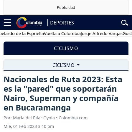
DEPORTES
 de la Espriella
Vuelta a Colombia
Jorge Alfredo Vargas
Gustavo Pe
CICLISMO
CICLISMO
Nacionales de Ruta 2023: Esta
es la "pared" que soportarán
Nairo, Superman y compañía
en Bucaramanga
Por: María del Pilar Oyola • Colombia.com
Mié, 01 Feb 2023 3:10 pm