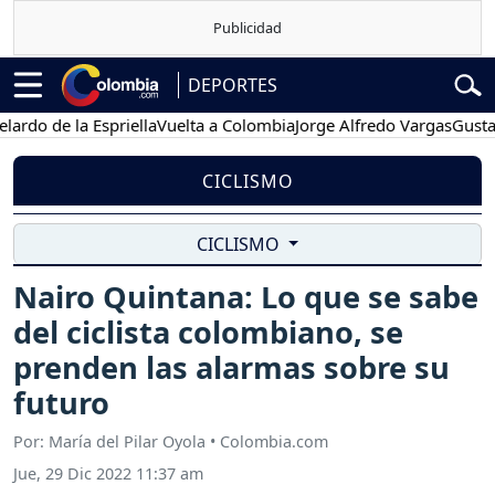
DEPORTES
 de la Espriella
Vuelta a Colombia
Jorge Alfredo Vargas
Gustavo Pe
CICLISMO
CICLISMO
Nairo Quintana: Lo que se sabe
del ciclista colombiano, se
prenden las alarmas sobre su
futuro
Por: María del Pilar Oyola • Colombia.com
Jue, 29 Dic 2022 11:37 am