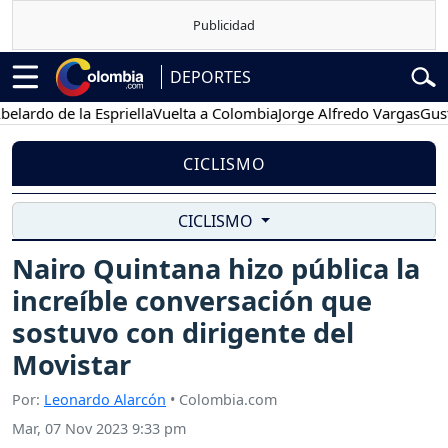
DEPORTES
o de la Espriella
Vuelta a Colombia
Jorge Alfredo Vargas
Gustavo P
CICLISMO
CICLISMO
Nairo Quintana hizo pública la
increíble conversación que
sostuvo con dirigente del
Movistar
Por:
Leonardo Alarcón
• Colombia.com
Mar, 07 Nov 2023 9:33 pm