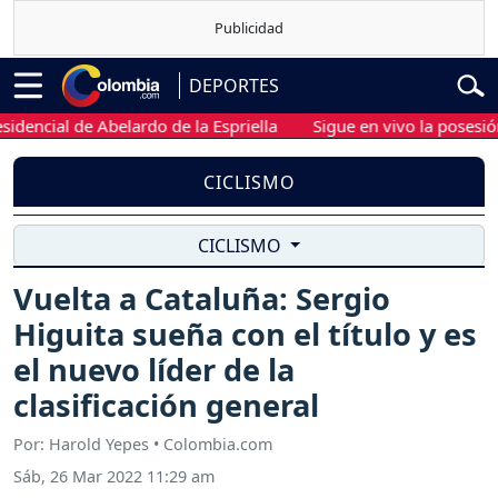
DEPORTES
ial de Abelardo de la Espriella
Sigue en vivo la posesión pres
CICLISMO
CICLISMO
Vuelta a Cataluña: Sergio
Higuita sueña con el título y es
el nuevo líder de la
clasificación general
Por: Harold Yepes • Colombia.com
Sáb, 26 Mar 2022 11:29 am