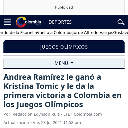
DEPORTES
 la Espriella
Vuelta a Colombia
Jorge Alfredo Vargas
Gustavo Petr
JUEGOS OLÍMPICOS
MENÚ
Andrea Ramírez le ganó a
Kristina Tomic y le da la
primera victoria a Colombia en
los Juegos Olímpicos
Por: Redacción Edynson Ruiz - EFE • Colombia.com
Actualización
•
Vie, 23 Jul 2021 11:58 pm