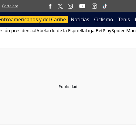
Cartelera
entroamericanos y del Caribe
Noticias
Ciclismo
Tenis
sión presidencial
Abelardo de la Espriella
Liga BetPlay
Spider-Man