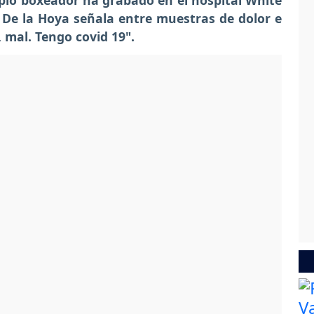
pio boxeador ha grabado en el hospital White
a De la Hoya señala entre muestras de dolor e
 mal. Tengo covid 19".