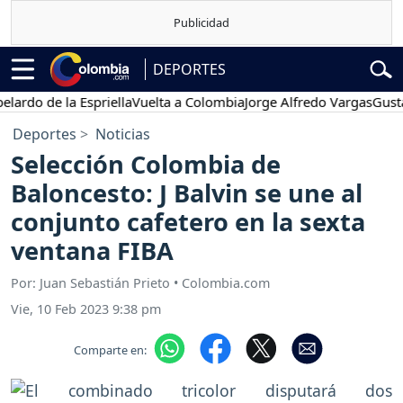
DEPORTES
o de la Espriella
Vuelta a Colombia
Jorge Alfredo Vargas
Gustavo P
Deportes
Noticias
Selección Colombia de
Baloncesto: J Balvin se une al
conjunto cafetero en la sexta
ventana FIBA
Por: Juan Sebastián Prieto • Colombia.com
Vie, 10 Feb 2023 9:38 pm
Comparte en: