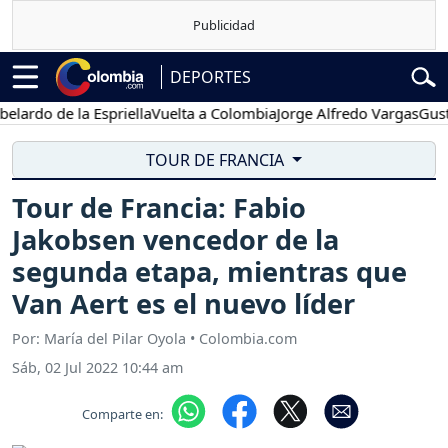
DEPORTES
o de la Espriella
Vuelta a Colombia
Jorge Alfredo Vargas
Gustavo P
TOUR DE FRANCIA
Tour de Francia: Fabio
Jakobsen vencedor de la
segunda etapa, mientras que
Van Aert es el nuevo líder
Por: María del Pilar Oyola • Colombia.com
Sáb, 02 Jul 2022 10:44 am
Comparte en: