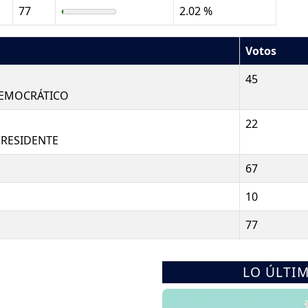
77
2.02 %
Votos
45
DEMOCRÁTICO
22
PRESIDENTE
67
10
77
LO ÚLTI