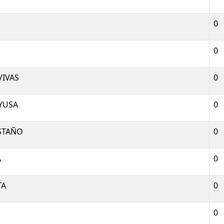
0
0
VIVAS
0
YUSA
0
STAÑO
0
A
0
TA
0
0