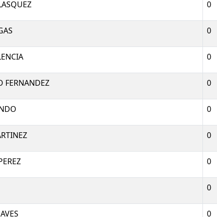
ELASQUEZ
0
GAS
0
LENCIA
0
O FERNANDEZ
0
ENDO
0
RTINEZ
0
PEREZ
0
0
HAVES
0