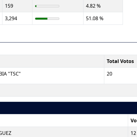
159
4.82 %
3,294
51.08 %
Total Votos
A "TSC"
20
Vo
GUEZ
12