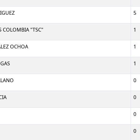
RIGUEZ
5
 COLOMBIA "TSC"
1
ALEZ OCHOA
1
EGAS
1
LLANO
0
CIA
0
0
0