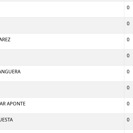
0
0
AREZ
0
0
BANGUERA
0
0
ZAR APONTE
0
UESTA
0