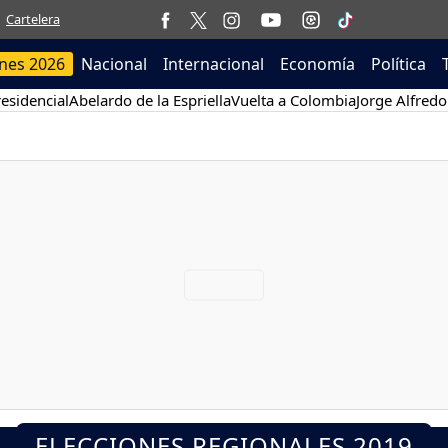
Cartelera
ones 2026
Nacional
Internacional
Economía
Política
esidencial
Abelardo de la Espriella
Vuelta a Colombia
Jorge Alfredo
ELECCIONES REGIONALES 2019