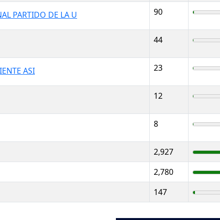
90
AL PARTIDO DE LA U
44
23
IENTE ASI
12
8
2,927
2,780
147