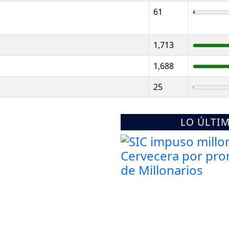
61
1,713
1,688
25
LO ÚLTI