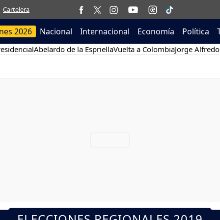
Cartelera
ones 2026
Nacional
Internacional
Economía
Política
esidencial
Abelardo de la Espriella
Vuelta a Colombia
Jorge Alfredo
ELECCIONES REGIONALES 2019