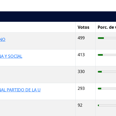
Votos
Porc. de
499
ANO
413
A Y SOCIAL
330
293
AL PARTIDO DE LA U
92