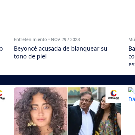
Entretenimiento • NOV 29 / 2023
Mús
ío
Beyoncé acusada de blanquear su
Ba
tono de piel
co
es