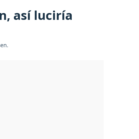
 así luciría
sen.