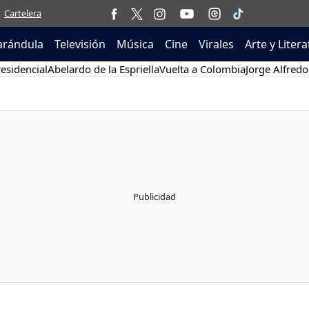
Cartelera
arándula
Televisión
Música
Cine
Virales
Arte y Liter
esidencial
Abelardo de la Espriella
Vuelta a Colombia
Jorge Alfredo