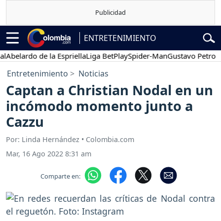
ENTRETENIMIENTO
elardo de la Espriella
Liga BetPlay
Spider-Man
Gustavo Petro
Po
Entretenimiento
Noticias
Captan a Christian Nodal en un
incómodo momento junto a
Cazzu
Por: Linda Hernández • Colombia.com
Mar, 16 Ago 2022 8:31 am
Comparte en: