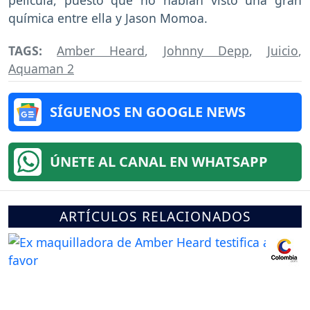
película, puesto que no habían visto una gran
química entre ella y Jason Momoa.
TAGS:
Amber Heard
,
Johnny Depp
,
Juicio
,
Aquaman 2
SÍGUENOS EN GOOGLE NEWS
ÚNETE AL CANAL EN WHATSAPP
ARTÍCULOS RELACIONADOS