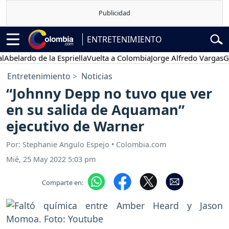
ENTRETENIMIENTO
rdo de la Espriella
Vuelta a Colombia
Jorge Alfredo Vargas
Gustav
Entretenimiento
Noticias
“Johnny Depp no tuvo que ver
en su salida de Aquaman”
ejecutivo de Warner
Por: Stephanie Angulo Espejo • Colombia.com
Mié, 25 May 2022 5:03 pm
Comparte en: