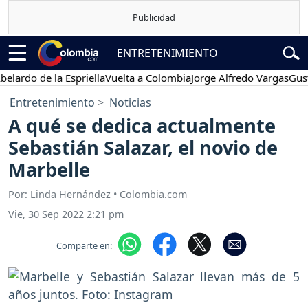
ENTRETENIMIENTO
o de la Espriella
Vuelta a Colombia
Jorge Alfredo Vargas
Gustavo 
Entretenimiento
Noticias
A qué se dedica actualmente
Sebastián Salazar, el novio de
Marbelle
Por: Linda Hernández • Colombia.com
Vie, 30 Sep 2022 2:21 pm
Comparte en: