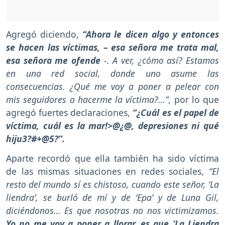
Agregó diciendo,
“Ahora le dicen algo y entonces
se hacen las víctimas, – esa señora me trata mal,
esa señora me ofende
-. A ver, ¿cómo así? Estamos
en una red social, donde uno asume las
consecuencias. ¿Qué me voy a poner a pelear con
mis seguidores o hacerme la víctima?…”
, por lo que
agregó fuertes declaraciones,
“¿Cuál es el papel de
víctima, cuál es la mar!>@¿@, depresiones ni qué
hiju3?#+@5?”.
Aparte recordó que ella también ha sido víctima
de las mismas situaciones en redes sociales,
“El
resto del mundo sí es chistoso, cuando este señor, ‘La
liendra’, se burló de mí y de ‘Epa’ y de Luna Gil,
diciéndonos… Es que nosotras no nos victimizamos.
Yo no me voy a poner a llorar, es que ‘La Liendra