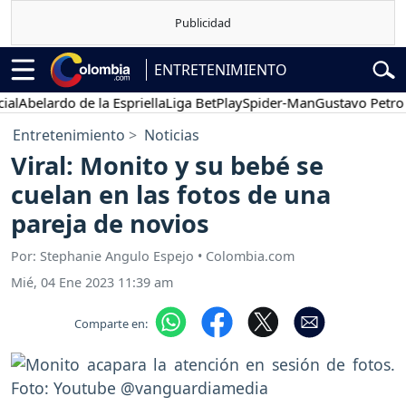
ENTRETENIMIENTO
belardo de la Espriella
Liga BetPlay
Spider-Man
Gustavo Petro
Po
Entretenimiento
Noticias
Viral: Monito y su bebé se
cuelan en las fotos de una
pareja de novios
Por: Stephanie Angulo Espejo • Colombia.com
Mié, 04 Ene 2023 11:39 am
Comparte en: