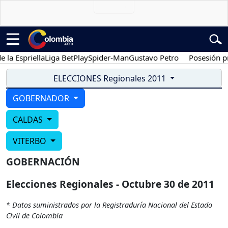
la Espriella
Liga BetPlay
Spider-Man
Gustavo Petro
Posesión pre
ELECCIONES Regionales 2011
GOBERNADOR
CALDAS
VITERBO
GOBERNACIÓN
Elecciones Regionales - Octubre 30 de 2011
* Datos suministrados por la Registraduría Nacional del Estado
Civil de Colombia