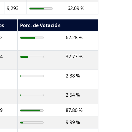
9,293
62.09 %
os
Porc. de Votación
82
62.28 %
74
32.77 %
2.38 %
2.54 %
59
87.80 %
9.99 %