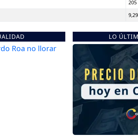
205
9,2
UALIDAD
LO ÚLTI