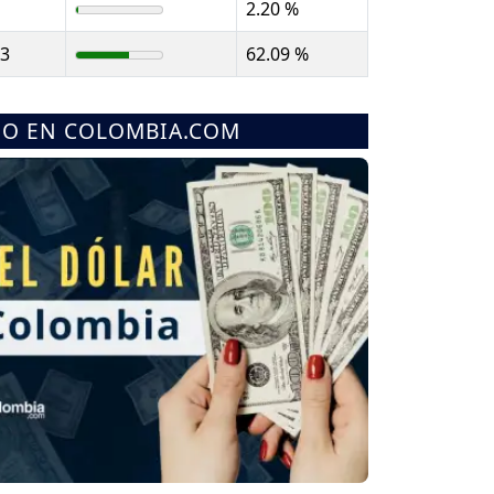
2.20 %
93
62.09 %
MO EN COLOMBIA.COM