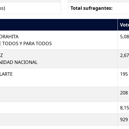
os)
Total sufragantes:
Vot
EDRAHITA
5,0
E TODOS Y PARA TODOS
EZ
2,6
UNIDAD NACIONAL
LARTE
195
208
8,1
929