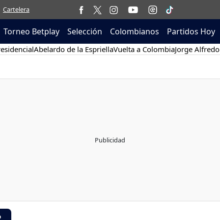
Cartelera
Torneo Betplay
Selección
Colombianos
Partidos Hoy
esidencial
Abelardo de la Espriella
Vuelta a Colombia
Jorge Alfredo
R