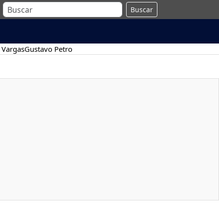
Buscar
 Vargas
Gustavo Petro