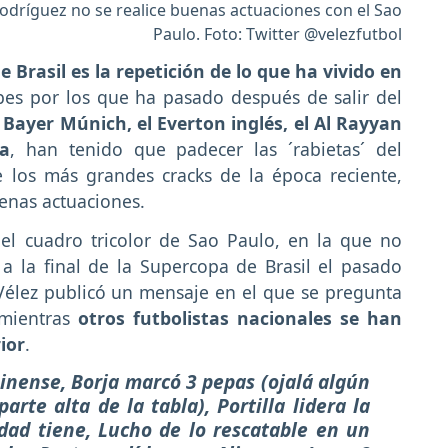
Rodríguez no se realice buenas actuaciones con el Sao
Paulo. Foto: Twitter @velezfutbol
 Brasil es la repetición de lo que ha vivido en
bes por los que ha pasado después de salir del
l
Bayer Múnich, el Everton inglés, el Al Rayyan
a
, han tenido que padecer las ´rabietas´ del
 los más grandes cracks de la época reciente,
enas actuaciones.
 el cuadro tricolor de Sao Paulo, en la que no
a la final de la Supercopa de Brasil el pasado
Vélez publicó un mensaje en el que se pregunta
 mientras
otros futbolistas nacionales se han
ior
.
inense, Borja marcó 3 pepas (ojalá algún
arte alta de la tabla), Portilla lidera la
idad tiene, Lucho de lo rescatable en un