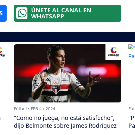
ÚNETE AL CANAL EN
S
WHATSAPP
Fútbol • FEB 4 / 2024
Fút
a
"Como no juega, no está satisfecho",
"P
dijo Belmonte sobre James Rodríguez
Pa