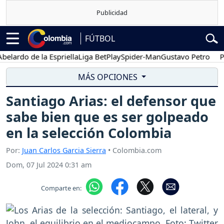
FÚTBOL
do de la Espriella
Liga BetPlay
Spider-Man
Gustavo Petro
Posesió
MÁS OPCIONES
Santiago Arias: el defensor que
sabe bien que es ser golpeado
en la selección Colombia
Por:
Juan Carlos Garcia Sierra
• Colombia.com
Dom, 07 Jul 2024 0:31 am
Comparte en: