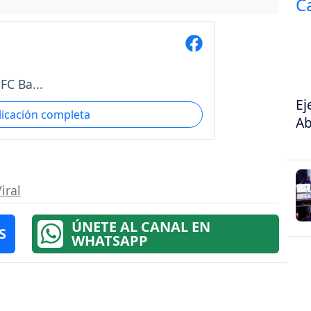
 FC Ba...
Ej
licación completa
Ab
iral
ÚNETE AL CANAL EN
S
WHATSAPP