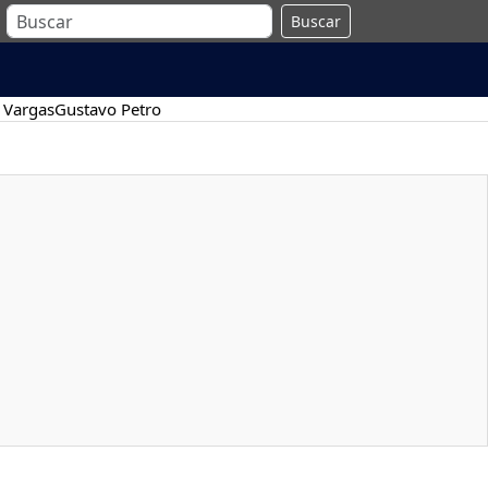
Buscar
 Vargas
Gustavo Petro