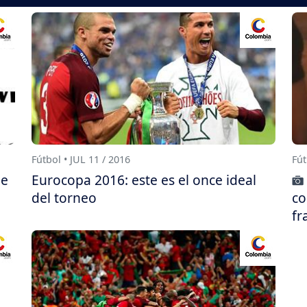
Fútbol • JUL 11 / 2016
Fút
je
Eurocopa 2016: este es el once ideal
del torneo
co
fr