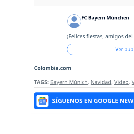
FC Bayern München
¡Felices fiestas, amigos del
Ver pub
Colombia.com
TAGS:
Bayern Múnich
,
Navidad
,
Video
,
V
SÍGUENOS EN GOOGLE NEW