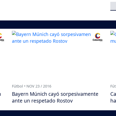
Fútbol • NOV 23 / 2016
Fút
n
Bayern Múnich cayó sorpesivamente
Ca
ante un respetado Rostov
ha