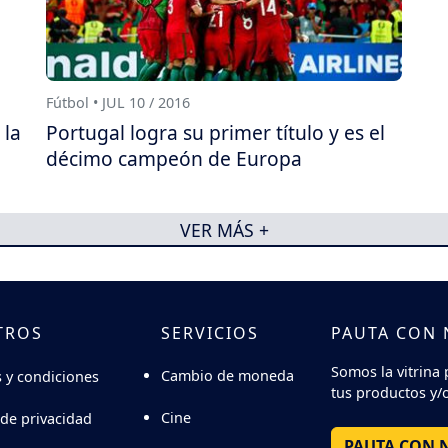
Fútbol • JUL 10 / 2016
 la
Portugal logra su primer título y es el
décimo campeón de Europa
VER MÁS +
TROS
SERVICIOS
PAUTA CON
Somos la vitrina 
Cambio de moneda
 y condiciones
tus productos y/o
Cine
 de privacidad
PAUTA CON 