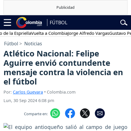
FÚTBOL
 Espriella
Vuelta a Colombia
Jorge Alfredo Vargas
Gustavo Petro
Fútbol
Noticias
Atlético Nacional: Felipe
Aguirre envió contundente
mensaje contra la violencia en
el fútbol
Por:
Carlos Guevara
• Colombia.com
Lun, 30 Sep 2024 6:08 pm
Comparte en: