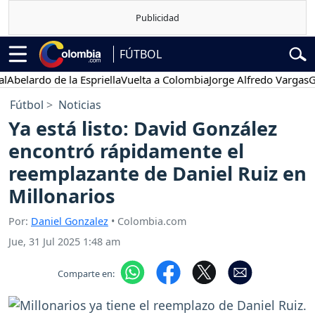
FÚTBOL
ardo de la Espriella
Vuelta a Colombia
Jorge Alfredo Vargas
Gustav
Fútbol
Noticias
Ya está listo: David González
encontró rápidamente el
reemplazante de Daniel Ruiz en
Millonarios
Por:
Daniel Gonzalez
• Colombia.com
Jue, 31 Jul 2025 1:48 am
Comparte en: