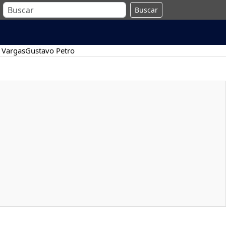
Buscar
 Vargas
Gustavo Petro