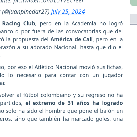
ante.
pic.twitter.com/L5YVECYeel
a (@juanpinedar27)
July 25, 2024
a Racing Club
, pero en la Academia no logró
banco o por fuera de las convocatorias que del
ptó la propuesta del
América de Cali
, pero en la
corazón a su adorado Nacional, hasta que dio el
.
, por eso el Atlético Nacional movió sus fichas,
odo lo necesario para contar con un jugador
ar.
olver al fútbol colombiano y su regreso no ha
partidos,
el extremo de 31 años ha logrado
no solo ha sido el hombre que pone el balón en
nteros, sino que también ha marcado goles, una