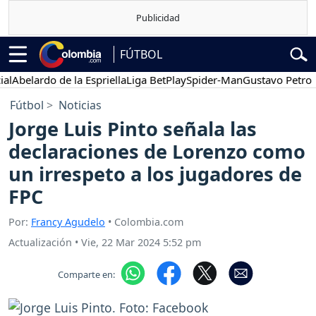
FÚTBOL
elardo de la Espriella
Liga BetPlay
Spider-Man
Gustavo Petro
Po
Fútbol
Noticias
Jorge Luis Pinto señala las
declaraciones de Lorenzo como
un irrespeto a los jugadores de
FPC
Por:
Francy Agudelo
• Colombia.com
Actualización
•
Vie, 22 Mar 2024 5:52 pm
Comparte en: