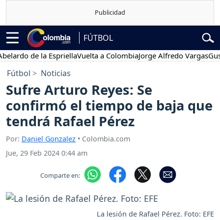
FÚTBOL
rdo de la Espriella
Vuelta a Colombia
Jorge Alfredo Vargas
Gustavo
Fútbol
Noticias
Sufre Arturo Reyes: Se
confirmó el tiempo de baja que
tendrá Rafael Pérez
Por:
Daniel Gonzalez
• Colombia.com
Jue, 29 Feb 2024 0:44 am
Comparte en:
La lesión de Rafael Pérez. Foto: EFE