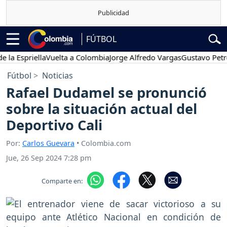
FÚTBOL
priella
Vuelta a Colombia
Jorge Alfredo Vargas
Gustavo Petro
Po
Fútbol
Noticias
Rafael Dudamel se pronunció
sobre la situación actual del
Deportivo Cali
Por:
Carlos Guevara
• Colombia.com
Jue, 26 Sep 2024 7:28 pm
Comparte en: