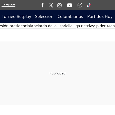
Cartelera
Torneo Betplay
Selección
Colombianos
Partidos Hoy
sión presidencial
Abelardo de la Espriella
Liga BetPlay
Spider-Man