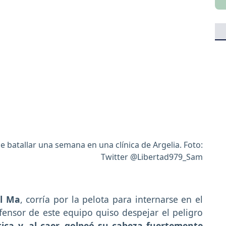
 batallar una semana en una clínica de Argelia. Foto:
Twitter @Libertad979_Sam
El Ma
, corría por la pelota para internarse en el
ensor de este equipo quiso despejar el peligro
ica y, al caer, golpeó su cabeza fuertemente