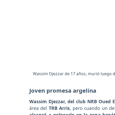
Wassim Djezzar de 17 años, murió luego de
Joven promesa argelina
Wassim Djezzar, del club NRB Oued 
área del
TRB Arris
, pero cuando un def
alcanzó a golpearlo en la zona hepát