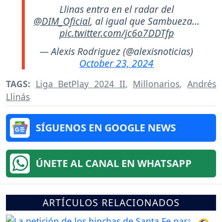
Llinas entra en el radar del
@DIM_Oficial
, al igual que Sambueza…
pic.twitter.com/jc6o7DDTfp
— Alexis Rodriguez (@alexisnoticias)
October 23, 2024
TAGS:
Liga BetPlay 2024 II
,
Millonarios
,
Andrés
Llinás
SÍGUENOS EN GOOGLE NEWS
ÚNETE AL CANAL EN WHATSAPP
ARTÍCULOS RELACIONADOS