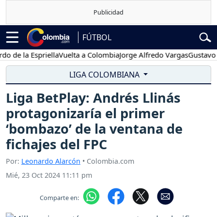
FÚTBOL
la Espriella
Vuelta a Colombia
Jorge Alfredo Vargas
Gustavo Petro
LIGA COLOMBIANA
Liga BetPlay: Andrés Llinás
protagonizaría el primer
‘bombazo’ de la ventana de
fichajes del FPC
Por:
Leonardo Alarcón
• Colombia.com
Mié, 23 Oct 2024 11:11 pm
Comparte en: