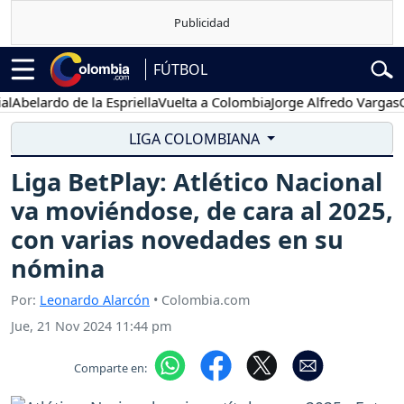
FÚTBOL
lardo de la Espriella
Vuelta a Colombia
Jorge Alfredo Vargas
Gustav
LIGA COLOMBIANA
Liga BetPlay: Atlético Nacional
va moviéndose, de cara al 2025,
con varias novedades en su
nómina
Por:
Leonardo Alarcón
• Colombia.com
Jue, 21 Nov 2024 11:44 pm
Comparte en: