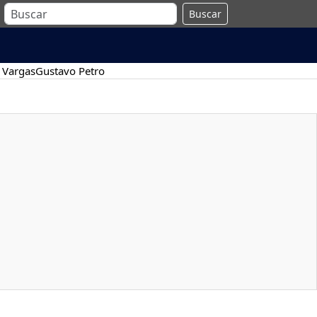
Buscar
 Vargas
Gustavo Petro