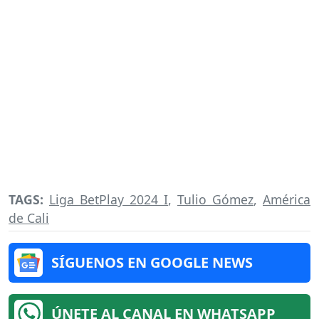
TAGS:
Liga BetPlay 2024 I
,
Tulio Gómez
,
América
de Cali
SÍGUENOS EN GOOGLE NEWS
ÚNETE AL CANAL EN WHATSAPP