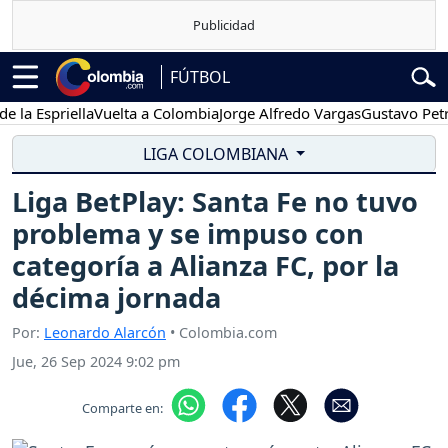
FÚTBOL
spriella
Vuelta a Colombia
Jorge Alfredo Vargas
Gustavo Petro
P
LIGA COLOMBIANA
Liga BetPlay: Santa Fe no tuvo
problema y se impuso con
categoría a Alianza FC, por la
décima jornada
Por:
Leonardo Alarcón
• Colombia.com
Jue, 26 Sep 2024 9:02 pm
Comparte en: