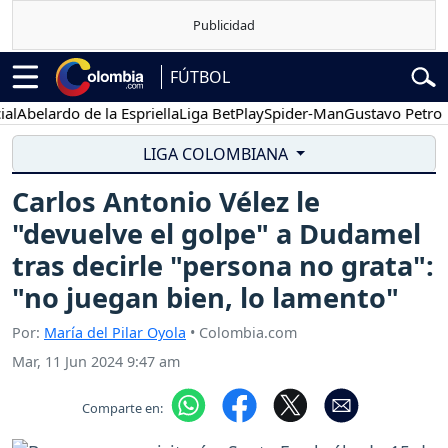
FÚTBOL
belardo de la Espriella
Liga BetPlay
Spider-Man
Gustavo Petro
P
LIGA COLOMBIANA
Carlos Antonio Vélez le
"devuelve el golpe" a Dudamel
tras decirle "persona no grata":
"no juegan bien, lo lamento"
Por:
María del Pilar Oyola
• Colombia.com
Mar, 11 Jun 2024 9:47 am
Comparte en: