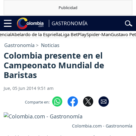
GASTRONOMÍA
ial
Abelardo de la Espriella
Liga BetPlay
Spider-Man
Gustavo Petro
Gastronomía
Noticias
Colombia presente en el
Campeonato Mundial de
Baristas
Jue, 05 Jun 2014 9:51 am
Comparte en:
Colombia.com - Gastronomía