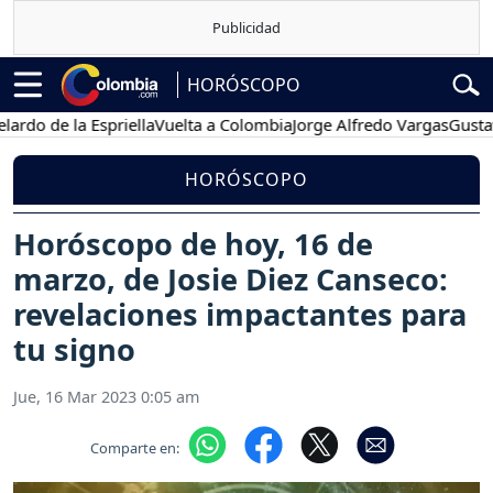
HORÓSCOPO
e la Espriella
Vuelta a Colombia
Jorge Alfredo Vargas
Gustavo Pet
HORÓSCOPO
Horóscopo de hoy, 16 de
marzo, de Josie Diez Canseco:
revelaciones impactantes para
tu signo
Jue, 16 Mar 2023 0:05 am
Comparte en: