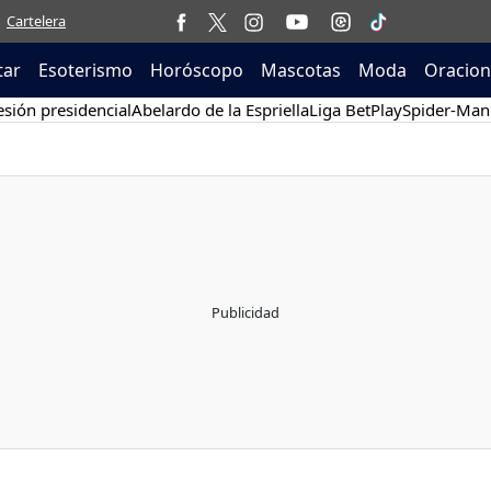
Cartelera
tar
Esoterismo
Horóscopo
Mascotas
Moda
Oracion
sión presidencial
Abelardo de la Espriella
Liga BetPlay
Spider-Man