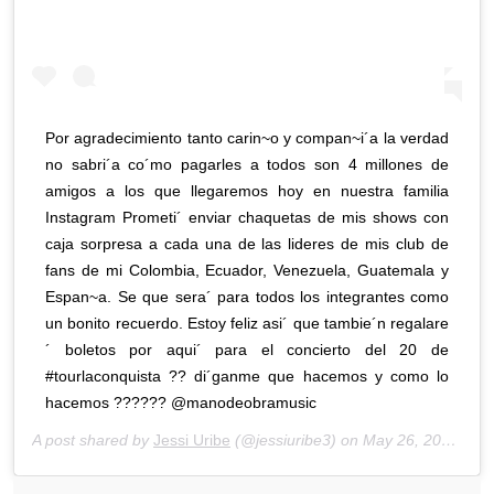
Por agradecimiento tanto carin~o y compan~i´a la verdad
no sabri´a co´mo pagarles a todos son 4 millones de
amigos a los que llegaremos hoy en nuestra familia
Instagram Prometi´ enviar chaquetas de mis shows con
caja sorpresa a cada una de las lideres de mis club de
fans de mi Colombia, Ecuador, Venezuela, Guatemala y
Espan~a. Se que sera´ para todos los integrantes como
un bonito recuerdo. Estoy feliz asi´ que tambie´n regalare
´ boletos por aqui´ para el concierto del 20 de
#tourlaconquista ?? di´ganme que hacemos y como lo
hacemos ?????? @manodeobramusic
A post shared by
Jessi Uribe
(@jessiuribe3) on
May 26, 2020 at 8:29am PDT