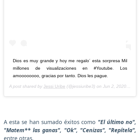
Dios es muy grande y hoy me regalo´ esta sorpresa Mil
millones de visualizaciones en #Youtube. Los
amoooooooo, gracias por tanto. Dios les pague.
A post shared by
Jessi Uribe
(@jessiuribe3) on
Jun 2, 2020 at 9:36am PDT
A esta se han sumado éxitos como
"El último no",
"Matem** las ganas", "Ok", "Cenizas", "Repítela",
entre otras.