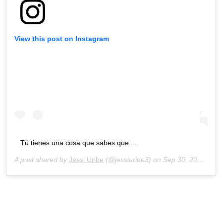
View this post on Instagram
Tú tienes una cosa que sabes que.....
A post shared by
Jessi Uribe
(@jessiuribe3) on
Sep 30, 2020 at 11:56am PDT