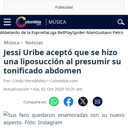
MÚSICA
lardo de la Espriella
Liga BetPlay
Spider-Man
Gustavo Petro
Pose
Música
Noticias
Jessi Uribe aceptó que se hizo
una liposucción al presumir su
tonificado abdomen
Por: Linda Hernández • Colombia.com
Actualización
•
Vie, 02 Oct 2020 10:31 am
Comparte en: