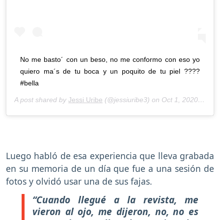
No me basto´ con un beso, no me conformo con eso yo
quiero ma´s de tu boca y un poquito de tu piel ????
#bella
A post shared by
Jessi Uribe
(@jessiuribe3) on
Oct 1, 2020 at 10:49pm PDT
Luego habló de esa experiencia que lleva grabada
en su memoria de un día que fue a una sesión de
fotos y olvidó usar una de sus fajas.
“Cuando llegué a la revista, me
vieron al ojo, me dijeron, no, no es