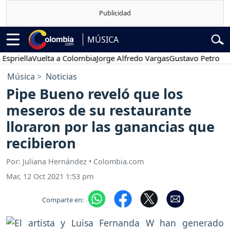
MÚSICA
iella
Vuelta a Colombia
Jorge Alfredo Vargas
Gustavo Petro
Pose
Música
Noticias
Pipe Bueno reveló que los
meseros de su restaurante
lloraron por las ganancias que
recibieron
Por: Juliana Hernández • Colombia.com
Mar, 12 Oct 2021 1:53 pm
Comparte en: