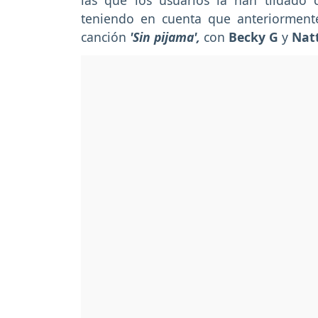
las que los usuarios la han tildado c
teniendo en cuenta que anteriormente
canción
'Sin pijama',
con
Becky G
y
Nat