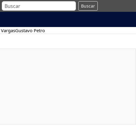
Buscar
 Vargas
Gustavo Petro