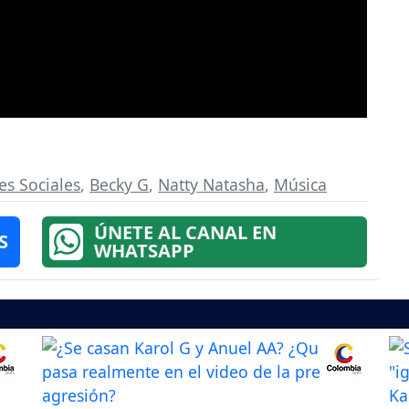
es Sociales
,
Becky G
,
Natty Natasha
,
Música
ÚNETE AL CANAL EN
S
WHATSAPP