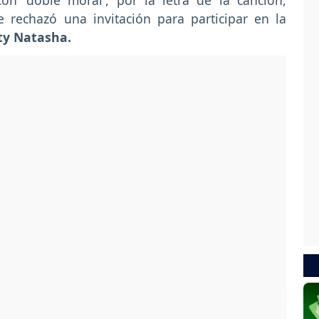
on 'doble moral', por la letra de la canción,
 rechazó una invitación para participar en la
ty Natasha.