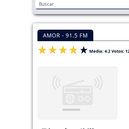
AMOR - 91.5 FM
Media:
4.2
Votos:
1