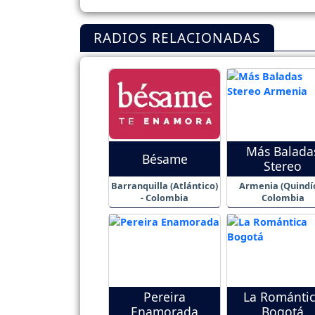
RADIOS RELACIONADAS
Más Balada
Bésame
Stereo
Barranquilla (Atlántico)
Armenia (Quindío
- Colombia
Colombia
Pereira
La Románti
Enamorada
Bogotá