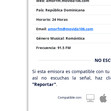
Web:
amorfm.movida106.com
País:
República Dominicana
Horario:
24 Horas
Email:
amorfm@movida106.com
Género Musical:
Romántica
Frecuencia:
91.5 FM
NO ESC
Si esta emisora es compatible con tu 
así no escuchas la señal, haz cl
"Reportar"
.
Compatible con: