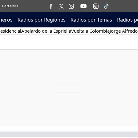
Cartelera
neros
Radios por Regiones
Radios por Temas
Radios p
esidencial
Abelardo de la Espriella
Vuelta a Colombia
Jorge Alfredo