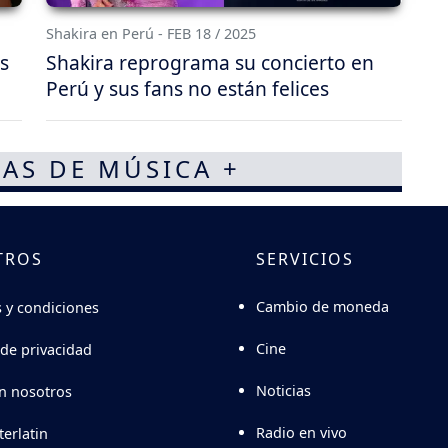
Shakira en Perú - FEB 18 / 2025
s
Shakira reprograma su concierto en
Perú y sus fans no están felices
AS DE MÚSICA +
TROS
SERVICIOS
Cambio de moneda
 y condiciones
Cine
 de privacidad
Noticias
n nosotros
Radio en vivo
terlatin