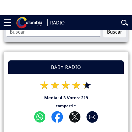
elardo de la Espriella
Vuelta a Colombia
Jorge Alfredo Vargas
Gust
RADIO
Buscar
BABY RADIO
Media:
4.3
Votos:
219
compartir: