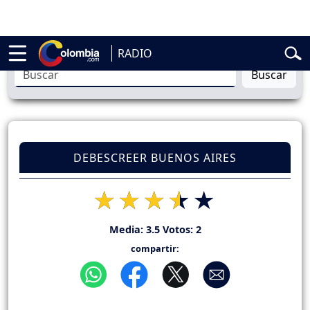
elardo de la Espriella
Vuelta a Colombia
Jorge Alfredo Vargas
Gusta
RADIO
Buscar
DEBESCREER BUENOS AIRES
Media:
3.5
Votos:
2
compartir: