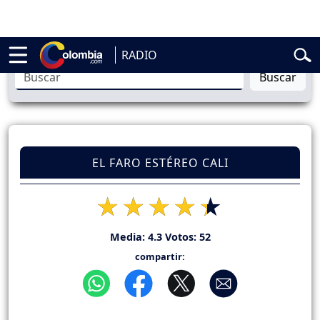
elardo de la Espriella
Vuelta a Colombia
Jorge Alfredo Vargas
Gusta
RADIO
Buscar
EL FARO ESTÉREO CALI
Media:
4.3
Votos:
52
compartir: