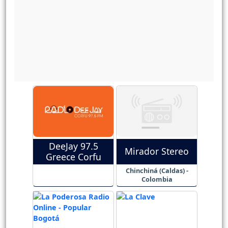
DeeJay 97.5
Mirador Stereo
Greece Corfu
Chinchiná (Caldas) -
Colombia