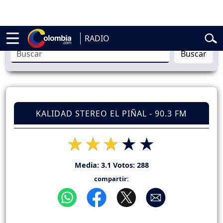
belardo de la Espriella
Vuelta a Colombia
Jorge Alfredo Vargas
Gus
RADIO
Buscar
KALIDAD STEREO EL PIÑAL - 90.3 FM
Media:
3.1
Votos:
288
compartir: