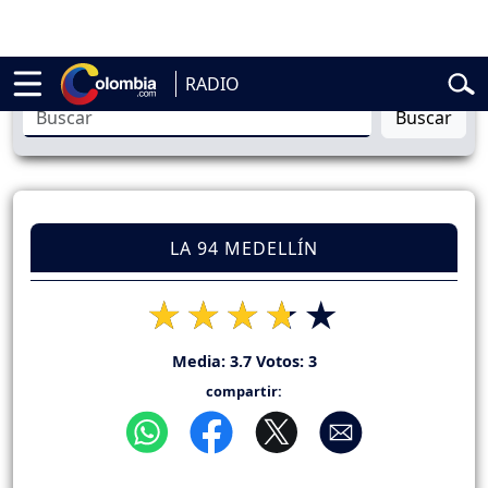
elardo de la Espriella
Vuelta a Colombia
Jorge Alfredo Vargas
Gust
RADIO
Buscar
LA 94 MEDELLÍN
Media:
3.7
Votos:
3
compartir: